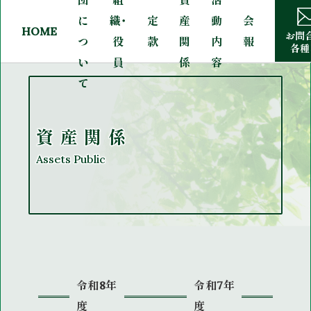
に
織・
定
産
動
会
HOME
お問
つ
役
款
関
内
報
各種
い
員
係
容
て
資産関係
Assets Public
令和8年
令和7年
度
度