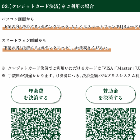
03.【クレジットカード決済】をご利用の場合
パソコン画面から
下記の各「決済する」ボタンクリック、もしくはスマートフォンでQRコード
スマートフォン画面から
下記の各「決済する」ボタンクリックし、お手続きください。
※
クレジットカード決済でご利用いただけるカードは「VISA」「Master」「U
※
手数料が別途かかります。（1決済につき、決済金額×3％プラスシステム利用
年会費
賛助金
を決済する
を決済する