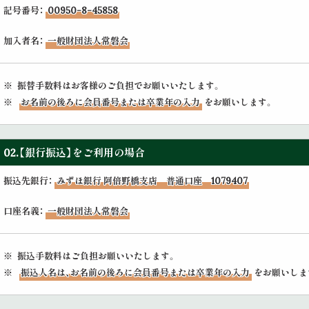
記号番号：
00950-8-45858
加入者名：
一般財団法人常磐会
※
振替手数料はお客様のご負担でお願いいたします。
※
お名前の後ろに会員番号または卒業年の入力
をお願いします。
02.【銀行振込】をご利用の場合
振込先銀行：
みずほ銀行 阿倍野橋支店 普通口座 1079407
口座名義：
一般財団法人常磐会
※
振込手数料はご負担お願いいたします。
※
振込人名は、お名前の後ろに会員番号または卒業年の入力
をお願いしま